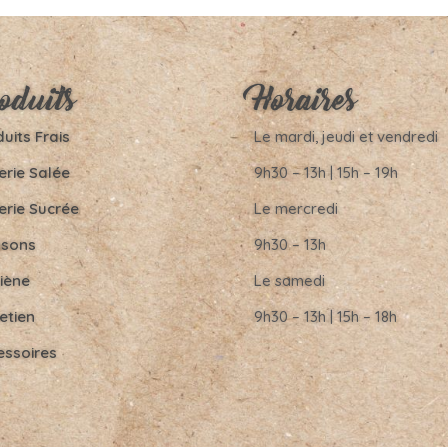
oduits
Horaires
uits Frais
Le mardi, jeudi et vendredi
erie Salée
9h30 – 13h | 15h – 19h
erie Sucrée
Le mercredi
ssons
9h30 – 13h
iène
Le samedi
etien
9h30 – 13h | 15h – 18h
essoires