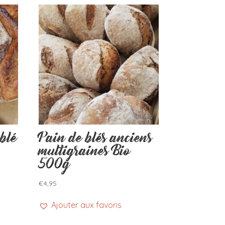
blé
Pain de blés anciens
multigraines Bio
500g
€
4,95
Ajouter aux favoris