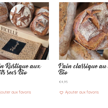
in Rustique aux
Pain classique au 
its secs Bio
Bio
5
€
4,95
jouter aux favoris
Ajouter aux favoris