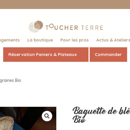
agements
La boutique
Pour les pros
Actus & Atelier
Réservation Paniers & Plateaux
Commander
graines Bio
Baguette de blé
Bio