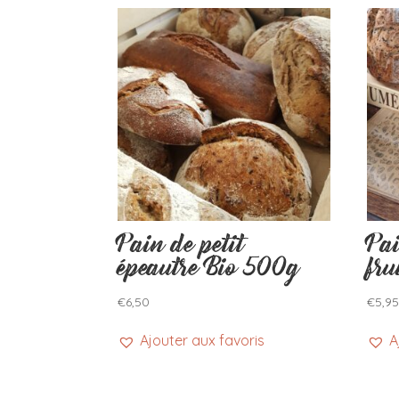
Pain de petit
Pa
épeautre Bio 500g
fru
€
6,50
€
5,9
Ajouter aux favoris
A