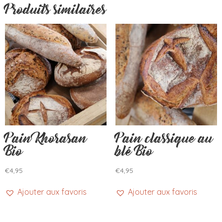
Produits similaires
Pain Khorasan
Pain classique au
Bio
blé Bio
€
4,95
€
4,95
Ajouter aux favoris
Ajouter aux favoris