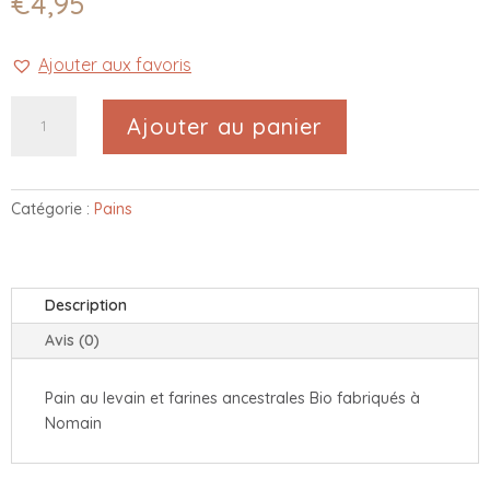
€
4,95
Ajouter aux favoris
quantité
Ajouter au panier
de
Miche
des
familles
Catégorie :
Pains
aux
graines
Bio
Description
Avis (0)
Pain au levain et farines ancestrales Bio fabriqués à
Nomain