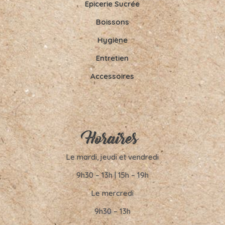
Epicerie Sucrée
Boissons
Hygiène
Entretien
Accessoires
Horaires
Le mardi, jeudi et vendredi
9h30 – 13h | 15h – 19h
Le mercredi
9h30 – 13h