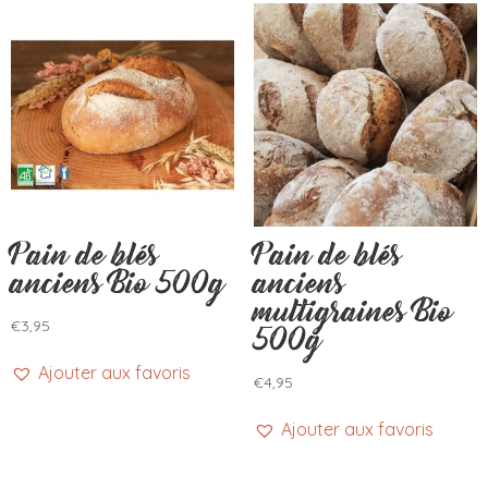
Pain de blés
Pain de blés
anciens Bio 500g
anciens
multigraines Bio
€
3,95
500g
Ajouter aux favoris
€
4,95
Ajouter aux favoris