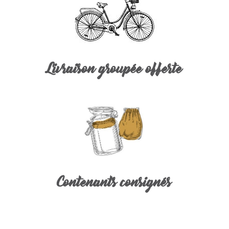
Livraison groupée offerte
Contenants consignés