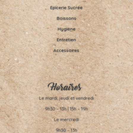
Epicerie Sucrée
Boissons
Hygiène
Entretien
Accessoires
Horaires
Le mardi, jeudi et vendredi
9h30 – 13h | 15h – 19h
Le mercredi
9h30 – 13h