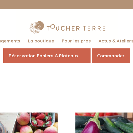
agements
La boutique
Pour les pros
Actus & Atelier
Réservation Paniers & Plateaux
Commander