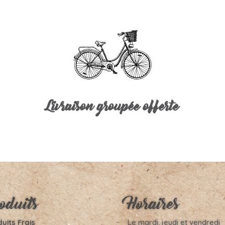
Livraison groupée offerte
oduits
Horaires
uits Frais
Le mardi, jeudi et vendredi