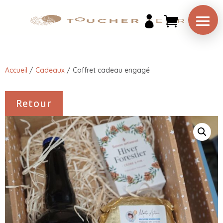

Accueil
/
Cadeaux
/
Coffret cadeau engagé
Retour