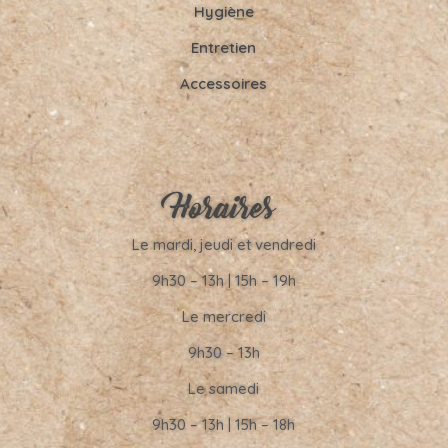
Hygiène
Entretien
Accessoires
Horaires
Le mardi, jeudi et vendredi
9h30 – 13h | 15h – 19h
Le mercredi
9h30 – 13h
Le samedi
9h30 – 13h | 15h – 18h