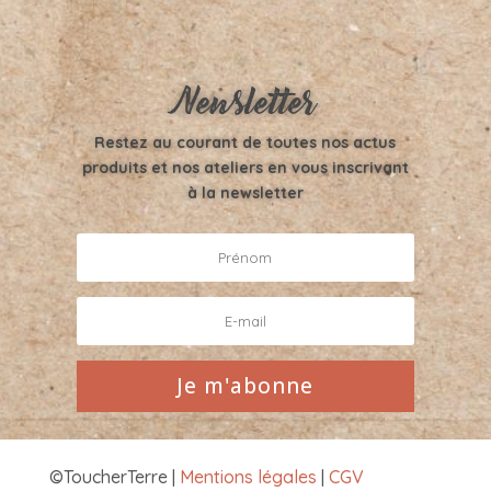
Newsletter
Restez au courant de toutes nos actus
produits et nos ateliers en vous inscrivant
à la newsletter
Je m'abonne
©ToucherTerre |
Mentions légales
|
CGV