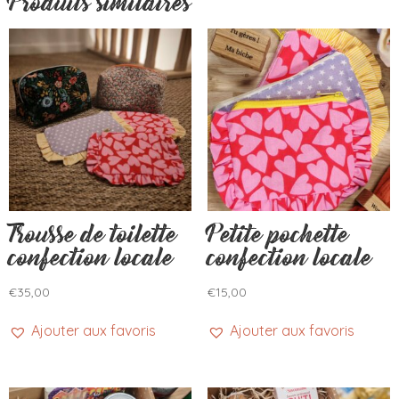
Produits similaires
Trousse de toilette
Petite pochette
confection locale
confection locale
€
35,00
€
15,00
Ajouter aux favoris
Ajouter aux favoris