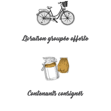
Livraison groupée offerte
Contenants consignés