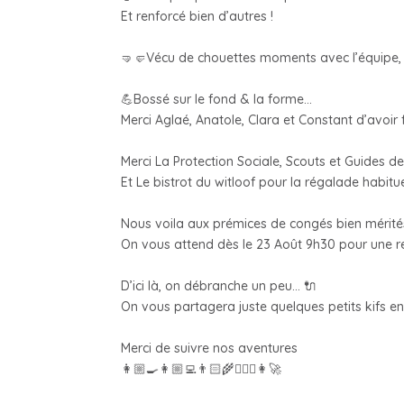
Et renforcé bien d’autres !
🤜🤛Vécu de chouettes moments avec l’équipe, 
💪Bossé sur le fond & la forme…
Merci Aglaé, Anatole, Clara et Constant d’avoir 
Merci La Protection Sociale, Scouts et Guides 
Et Le bistrot du witloof pour la régalade habitue
Nous voila aux prémices de congés bien mérité
On vous attend dès le 23 Août 9h30 pour une re
D’ici là, on débranche un peu… 🔌
On vous partagera juste quelques petits kifs e
Merci de suivre nos aventures
👩🏼‍🍳👩🏼‍💻👨🏻‍🌾👷🏼‍♂️👩‍🚀