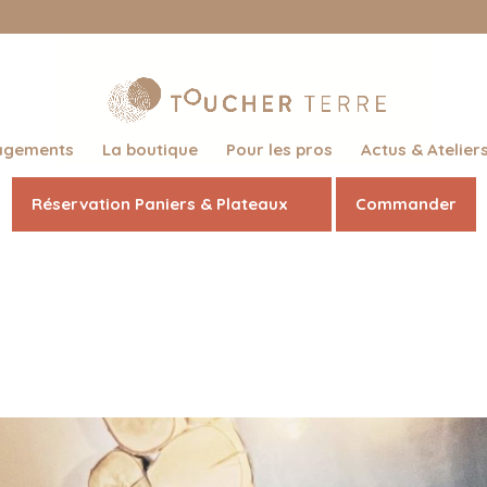
agements
La boutique
Pour les pros
Actus & Atelier
Réservation Paniers & Plateaux
Commander