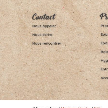
Pr
Contact
Prod
Nous appeler
Epic
Nous écrire
Epic
Nous rencontrer
Boi
Hyg
Entr
Acc