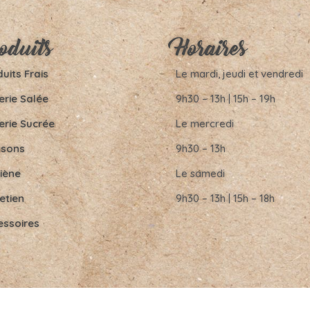
oduits
Horaires
uits Frais
Le mardi, jeudi et vendredi
erie Salée
9h30 – 13h | 15h – 19h
erie Sucrée
Le mercredi
ssons
9h30 – 13h
iène
Le samedi
etien
9h30 – 13h | 15h – 18h
essoires